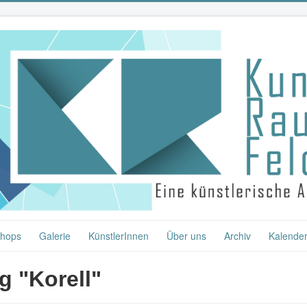
hops
Galerie
KünstlerInnen
Über uns
Archiv
Kalende
g "Korell"